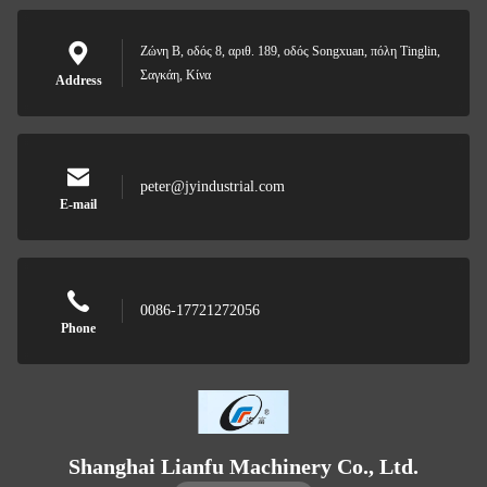
Ζώνη Β, οδός 8, αριθ. 189, οδός Songxuan, πόλη Tinglin,
Σαγκάη, Κίνα
Address
peter@jyindustrial.com
E-mail
0086-17721272056
Phone
Shanghai Lianfu Machinery Co., Ltd.