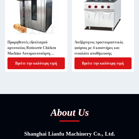
Προμηθευτές εξοπλισμού
Ανεξάρτητος προετοιμαστικός
αρτοποιίας Rotisserie Chicken
φούρνος με 4 καυστήρες και
Machine Αυτοματοποίηση
ντουλάπι αποθήκευσης
Εμπορική αρτοποιία Ροταριακός
Βρείτε την καλύτερη τιμή
Βρείτε την καλύτερη τιμή
φούρνος
About Us
Shanghai Lianfu Machinery Co., Ltd.