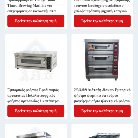
Προσαρμοσμένο Voltage Smart
2023 Στυλ έξυπνη μηχανή ζύμωσης
Timed Brewing Machine για
τσαγιού ξενοδοχείο ανοξείδωτο
επιχειρήσεις σε καταστήματα
χάλυβα πράσινη μηχανή τσαγιού
τροφίμων και ποτών
Βρείτε την καλύτερη τιμή
Βρείτε την καλύτερη τιμή
Εμπορικός φούρνος Εφοδιασμός
2/3/4/6/9 Διάταξη δίσκων Εμπορικό
αρτοποιίας Πολυλειτουργικός
ψήσιμο ψωμί πίτσα τούρτα
φούρνος αρτοποιίας 1 κατάστρωμα
μαγείρεμα αέριο ηλεκτρικό φούρνο
Ηλεκτρικός φούρνος
Βρείτε την καλύτερη τιμή
Βρείτε την καλύτερη τιμή