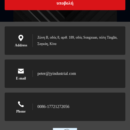
υποβολή
Ζώνη Β, οδός 8, αριθ. 189, οδός Songxuan, πόλη Tinglin,
Σαγκάη, Κίνα
Address
peter@jyindustrial.com
E-mail
0086-17721272056
Phone