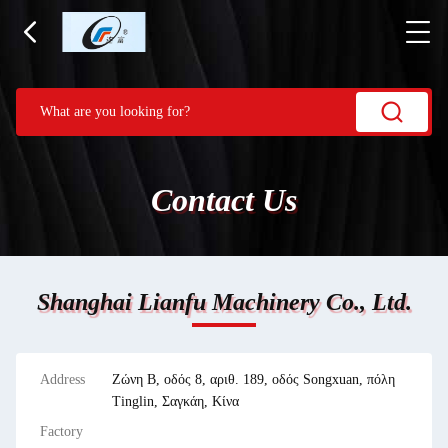
Contact Us
Shanghai Lianfu Machinery Co., Ltd.
Address
Ζώνη Β, οδός 8, αριθ. 189, οδός Songxuan, πόλη
Tinglin, Σαγκάη, Κίνα
Factory