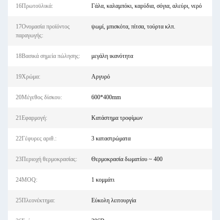
16Πρωτοϋλικά:
Γάλα, καλαμπόκι, καρύδια, σόγια, αλεύρι, νερό
17Ονομασία προϊόντος
ψωμί, μπισκότα, πίτσα, τούρτα κλπ.
παραγωγής:
18Βασικά σημεία πώλησης:
μεγάλη ικανότητα
19Χρώμα:
Αργυρό
20Μέγεθος δίσκου:
600*400mm
21Εφαρμογή:
Κατάστημα τροφίμων
22Γέφυρες αριθ.:
3 καταστρώματα
23Περιοχή θερμοκρασίας:
Θερμοκρασία δωματίου ~ 400
24MOQ:
1 κομμάτι
25Πλεονέκτημα:
Εύκολη λειτουργία