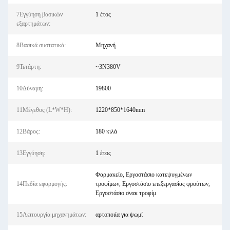
7Εγγύηση βασικών
1 έτος
εξαρτημάτων:
8Βασικά συστατικά:
Μηχανή
9Τετάρτη:
~3N380V
10Δύναμη:
19800
11Μέγεθος (L*W*H):
1220*850*1640mm
12Βάρος:
180 κιλά
13Εγγύηση:
1 έτος
Φαρμακείο, Εργοστάσιο κατεψυγμένων
14Πεδία εφαρμογής:
τροφίμων, Εργοστάσιο επεξεργασίας φρούτων,
Εργοστάσιο σνακ τροφίμ
15Λειτουργία μηχανημάτων:
αρτοποιία για ψωμί