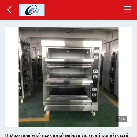
2
/
6
Πολυλειτουργικό ηλεκτρικό φούρνο για ψωμί και κέικ από