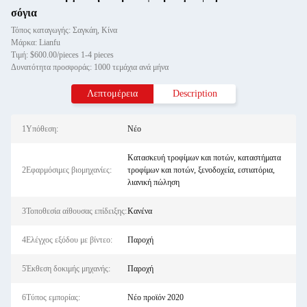
σόγια
Τόπος καταγωγής: Σαγκάη, Κίνα
Μάρκα: Lianfu
Τιμή: $600.00/pieces 1-4 pieces
Δυνατότητα προσφοράς: 1000 τεμάχια ανά μήνα
Λεπτομέρεια
Description
1Υπόθεση:
Νέο
Κατασκευή τροφίμων και ποτών, καταστήματα
2Εφαρμόσιμες βιομηχανίες:
τροφίμων και ποτών, ξενοδοχεία, εστιατόρια,
λιανική πώληση
3Τοποθεσία αίθουσας επίδειξης:
Κανένα
4Ελέγχος εξόδου με βίντεο:
Παροχή
5Έκθεση δοκιμής μηχανής:
Παροχή
6Τύπος εμπορίας:
Νέο προϊόν 2020