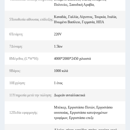
Πολιτείες, Σαουδική Αραβία,
Καναδάς, Γαλλία, Αίγυπτος, Τουρκία, Ιταλία,
5Τοποθεσία αίθουσας επίδειξης:
Ηνωμένο Βασίλειο, Γερμανία, ΗΠΑ
6Τετάρτη:
220V
7Δύναμη:
1.5kw
8Μέγεθος (L*W*H):
4000*2000*2450 χιλιοστά
9Βάρος:
1000 κιλά
10Εγγύηση:
1 έτος
11Υπηρεσία μετά την πώληση:
Δωρεάν ανταλλακτικά
Μπέικερ, Εργοστάσιο Ποτών, Εργοστάσιο
12Πεδία εφαρμογής:
οινοποιίας, Εργοστάσιο κατεψυγμένων
τροφίμων, Εργοστάσιο επεξε