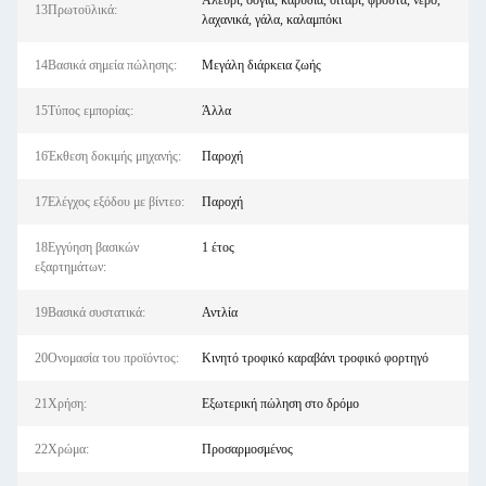
Αλεύρι, σόγια, καρύδια, σιτάρι, φρούτα, νερό,
13Πρωτοϋλικά:
λαχανικά, γάλα, καλαμπόκι
14Βασικά σημεία πώλησης:
Μεγάλη διάρκεια ζωής
15Τύπος εμπορίας:
Άλλα
16Έκθεση δοκιμής μηχανής:
Παροχή
17Ελέγχος εξόδου με βίντεο:
Παροχή
18Εγγύηση βασικών
1 έτος
εξαρτημάτων:
19Βασικά συστατικά:
Αντλία
20Ονομασία του προϊόντος:
Κινητό τροφικό καραβάνι τροφικό φορτηγό
21Χρήση:
Εξωτερική πώληση στο δρόμο
22Χρώμα:
Προσαρμοσμένος