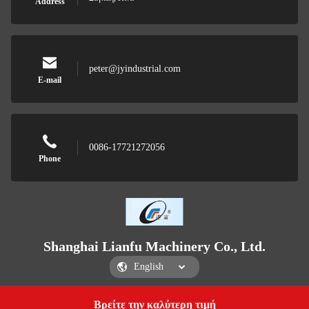
Address
peter@jyindustrial.com
E-mail
0086-17721272056
Phone
Shanghai Lianfu Machinery Co., Ltd.
Βρείτε την καλύτερη τιμή
Get a Quote
Shanghai Lianfu Machinery Co., Ltd.