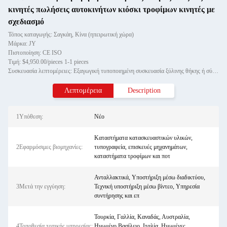
κινητές πωλήσεις αυτοκινήτων κιόσκι τροφίμων κινητές με
σχεδιασμό
Τόπος καταγωγής: Σαγκάη, Κίνα (ηπειρωτική χώρα)
Μάρκα: JY
Πιστοποίηση: CE ISO
Τιμή: $4,950.00/pieces 1-1 pieces
Συσκευασία λεπτομέρειες: Εξαγωγική τυποποιημένη συσκευασία ξύλινης θήκης ή σύμφωνα με το αίτημα των πελατών.
Λεπτομέρεια
Description
1Υπόθεση:
Νέο
Καταστήματα κατασκευαστικών υλικών,
2Εφαρμόσιμες βιομηχανίες:
τυπογραφεία, επισκευές μηχανημάτων,
καταστήματα τροφίμων και ποτ
Ανταλλακτικά, Υποστήριξη μέσω διαδικτύου,
3Μετά την εγγύηση:
Τεχνική υποστήριξη μέσω βίντεο, Υπηρεσία
συντήρησης και επ
Τουρκία, Γαλλία, Καναδάς, Αυστραλία,
4Τοποθεσία τοπικής υπηρεσίας:
Ηνωμένο Βασίλειο, Ιταλία, Ηνωμένες