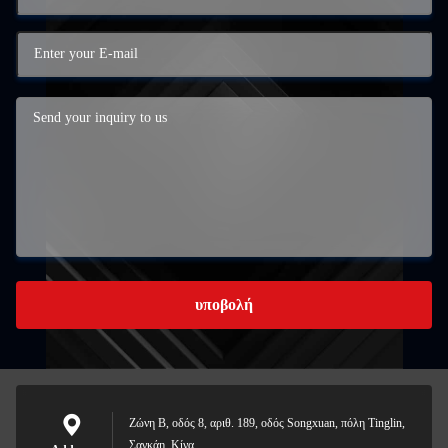
υποβολή
Ζώνη Β, οδός 8, αριθ. 189, οδός Songxuan, πόλη Tinglin,
Σαγκάη, Κίνα