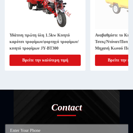
Υδάτινη πρώτη ύλη 1.5kw Κινητό
Αναβαθμίστε το Κιό
καρότσι τροφίμων/φορτηγό τροφίμων/
Τσιπς/Ντόνατ/Ποπ Κ
κινητό τροφίμων JY-BT300
Μηχανή Κωνού Παγω
Βρείτε την καλύτερη τιμή
Βρείτε την κα
Contact