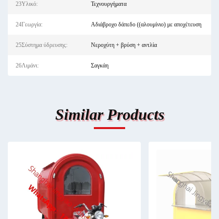
23Υλικό:
Τεχνουργήματα
24Γεωργία:
Αδιάβροχο δάπεδο ((αλουμίνιο) με αποχέτευση
25Σύστημα ύδρευσης:
Νεροχύτη + βρύση + αντλία
26Λιμάνι:
Σαγκάη
Similar Products