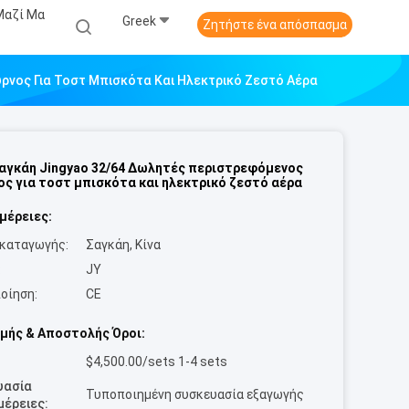
Μαζί Μα
Greek
Ζητήστε ένα απόσπασμα
ρνος Για Τοστ Μπισκότα Και Ηλεκτρικό Ζεστό Αέρα
Σαγκάη Jingyao 32/64 Δωλητές περιστρεφόμενος
ς για τοστ μπισκότα και ηλεκτρικό ζεστό αέρα
μέρειες:
καταγωγής:
Σαγκάη, Κίνα
:
JY
οίηση:
CE
μής & Αποστολής Όροι:
$4,500.00/sets 1-4 sets
υασία
Τυποποιημένη συσκευασία εξαγωγής
έρειες: