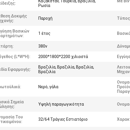
Καζακστάν, Τουρκία, Βραζιλία,
Με Βίν
ίδειξης:
Ρωσία
κθεση Δοκιμής
Παροχή
Τύπος
ηχανής:
γγύηση Βασικών
1 έτος
Βασικά
ξαρτημάτων:
ετάρτη:
380v
Δύναμ
γεθος (L*W*H):
2000*1800*2200 χιλιοστά
Εγγύησ
Βραζιλία, Βραζιλία, Βραζιλία,
Λειτου
εδία Εφαρμογής:
Βραζιλία
Μηχαν
Ονομα
ρωτοϋλικά:
Νερό, γάλα
Προϊό
Παραγ
σικά Σημεία
Υψηλή παραγωγικότητα
Ονομα
ώλησης:
νομασία Του
32/64 Τράγιες Εστιατόριο
Χαρακ
τικειμένου: