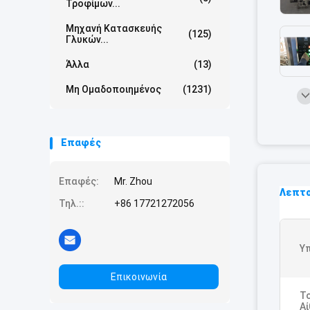
Τροφίμων...
Μηχανή Κατασκευής
(125)
Γλυκών...
Άλλα
(13)
Μη Ομαδοποιημένος
(1231)
Επαφές
Επαφές:
Mr. Zhou
Λεπτο
Τηλ.::
+86 17721272056
Υ
Επικοινωνία
Τ
Α