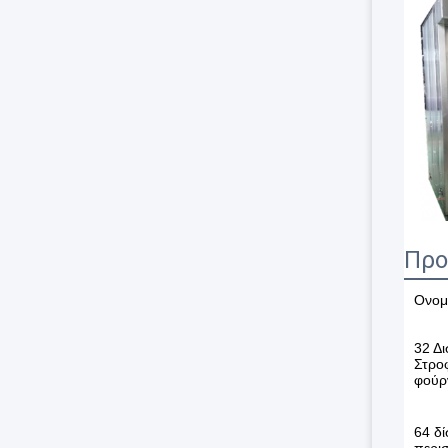
Προ
Ονομ
32 Δι
Στρο
φούρ
64 δί
περι