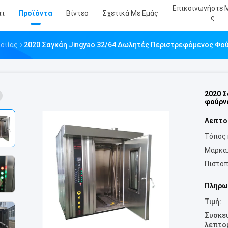
Επικοινωνήστε 
τι
Προϊόντα
Βίντεο
Σχετικά Με Εμάς
Σ
οιίας
2020 Σαγκάη Jingyao 32/64 Δωλητές Περιστρεφόμενος Φού
2020 
φούρνο
Λεπτο
Τόπος 
Μάρκα
Πιστοπ
Πληρω
Τιμή:
Συσκε
λεπτομ