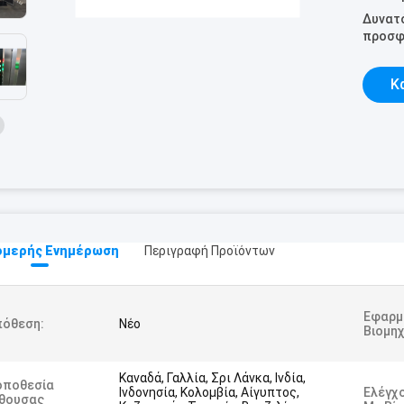
Δυνατ
προσφ
Κ
μερής Ενημέρωση
Περιγραφή Προϊόντων
Εφαρμ
πόθεση:
Νέο
Βιομηχ
Καναδά, Γαλλία, Σρι Λάνκα, Ινδία,
οποθεσία
Ινδονησία, Κολομβία, Αίγυπτος,
Ελέγχ
ίθουσας