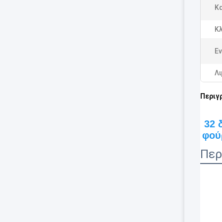
Κα
Κλ
Εν
Λι
Περιγ
32 
φού
Περ