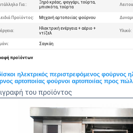
Ξηρό κρέας, φεγγάρι, τούρτα,
τάλληλο Για::
Λειτου
μπισκότα, τούρτα
ειδιά Προϊόντος:
Μηχανή αρτοποιίας φούρνου
Δυναμ
Ηλεκτρική ενέργεια + αέριο +
έργεια:
Υλικό:
ντίζελ
μάνι:
Σαγκάη
ραφή προϊόντων
δίσκοι ηλεκτρικός περιστρεφόμενος φούρνος η
ρνος αρτοποιίας φούρνοι αρτοποιίας προς πώ
ιγραφή του προϊόντος