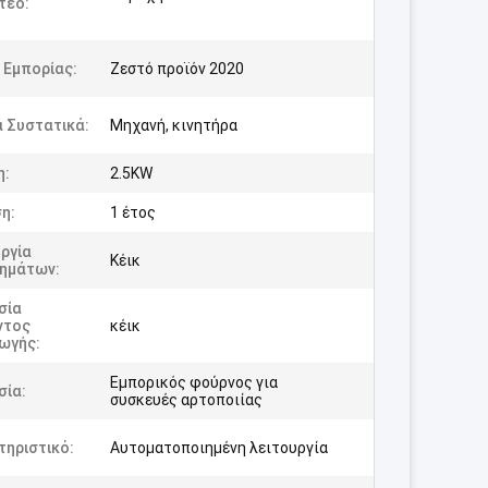
τεο:
 Εμπορίας:
Ζεστό προϊόν 2020
 Συστατικά:
Μηχανή, κινητήρα
η:
2.5KW
η:
1 έτος
ργία
Κέικ
ημάτων:
σία
ντος
κέικ
ωγής:
Εμπορικός φούρνος για
σία:
συσκευές αρτοποιίας
τηριστικό:
Αυτοματοποιημένη λειτουργία