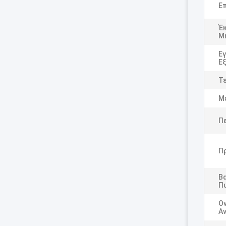
Επ
Έ
Μ
Ε
Ε
Τ
Μέ
Π
Π
Βα
Π
Ο
Αν