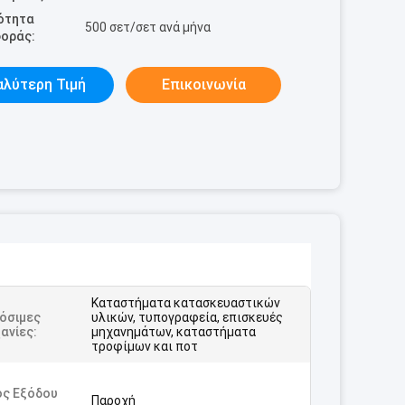
ότητα
500 σετ/σετ ανά μήνα
οράς:
αλύτερη Τιμή
Επικοινωνία
Καταστήματα κατασκευαστικών
όσιμες
υλικών, τυπογραφεία, επισκευές
ανίες:
μηχανημάτων, καταστήματα
τροφίμων και ποτ
ος Εξόδου
Παροχή