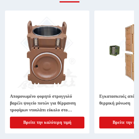
Απομονωμένο φορητό στρογγυλό
Εγκατασκευές από υ
βαρέλι ψυγείο ποτών για θέρμανση
θερμική μόνωση
τροφίμων ντουλάπι εύκολο στο
καθαρισμό
Βρείτε την καλύτερη τιμή
Βρείτε την κα