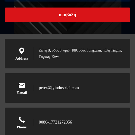
υποβολή
Ζώνη Β, οδός 8, αριθ. 189, οδός Songxuan, πόλη Tinglin,
Σαγκάη, Κίνα
Address
peter@jyindustrial.com
E-mail
0086-17721272056
Phone