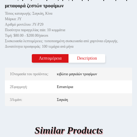
μεταφορά ζεστών τροφίμων
Τόπος καταγωγής: Σαγκάη, Κίνα
Μάρκα: JY
Αριθμό μοντέλου: JY-P29
Ποσότητα παραγγελίας min: 10 κομμάτια
Τιμή: $80.00 - $200.00/pieces
Συσκευασία λεπτομέρειες: τυποποιημένη συσκευασία από χαρτόνια εξαγωγής.
Δυνατότητα προσφοράς: 100 τεμάχια ανά μήνα
Λεπτομέρεια
Description
1Ονομασία του προϊόντος:
κιβώτιο μαγκάών τροφίμων
2Εφαρμογή:
Εστιατόρια
3Λιμάνι:
Σαγκάη
Similar Products